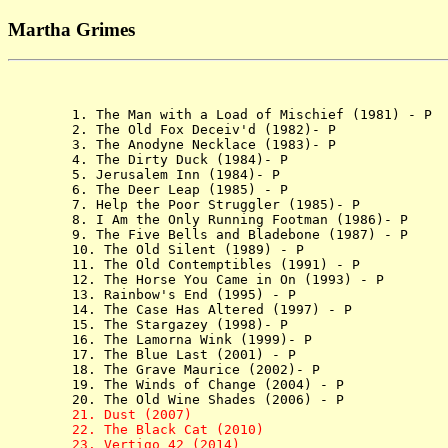
Martha Grimes
   1. The Man with a Load of Mischief (1981) - P

   2. The Old Fox Deceiv'd (1982)- P

   3. The Anodyne Necklace (1983)- P

   4. The Dirty Duck (1984)- P

   5. Jerusalem Inn (1984)- P

   6. The Deer Leap (1985) - P

   7. Help the Poor Struggler (1985)- P

   8. I Am the Only Running Footman (1986)- P

   9. The Five Bells and Bladebone (1987) - P

   10. The Old Silent (1989) - P

   11. The Old Contemptibles (1991) - P

   12. The Horse You Came in On (1993) - P

   13. Rainbow's End (1995) - P

   14. The Case Has Altered (1997) - P

   15. The Stargazey (1998)- P

   16. The Lamorna Wink (1999)- P

   17. The Blue Last (2001) - P

   18. The Grave Maurice (2002)- P

   19. The Winds of Change (2004) - P

   20. The Old Wine Shades (2006) - P

21. Dust (2007)

   22. The Black Cat (2010)

   23. Vertigo 42 (2014)
