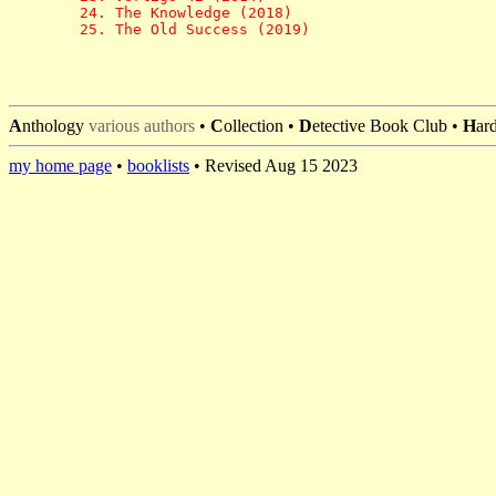
   24. The Knowledge (2018)

   25. The Old Success (2019)
A
nthology
various authors
•
C
ollection •
D
etective Book Club •
H
ar
my home page
•
booklists
• Revised Aug 15 2023